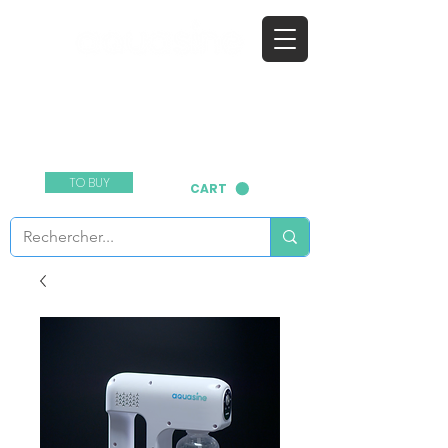
​the natural disinfectant
Contact us:
01 76 38 06 82
TO BUY
CART