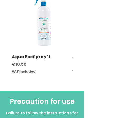
Aqua EcoSpray 1L
Aquadistrib Mural
Price
Price
€10.56
€59.00
VAT Included
VAT Included
Precaution for use
Failure to follow the instructions for