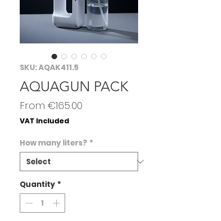
SKU: AQAK411.5
AQUAGUN PACK
Sale
From
€165.00
Price
VAT Included
How many liters?
*
Quantity
*