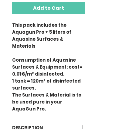
Add to Cart
This pack includes the
Aquagun Pro + 5 liters of
Aquasine Surfaces &
Materials
Consumption of Aquasine
Surfaces & Equipment: cost=
0.01€/m² disinfected.
1 tank = 120m² of disinfected
surfaces.
The Surfaces & Material is to
be used pure in your
AquaGun Pro.
DESCRIPTION