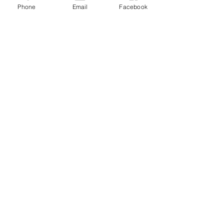
Phone
Email
Facebook
Delivery throughout Europe
Contact us for more information
Exclusive products
complete range for professionals and
individuals
Delivery in 2 to 4 days
At home quickly