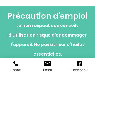
Précaution d'emploi
Le non respect des conseils
d’utilisation risque d’endommager
l’appareil. Ne pas utiliser d’huiles
essentielles.
Utilisez les biocides avec
Phone
Email
Facebook
précaution. Avant toute utilisation,
lisez l'étiquette et les informations
concernant le produit
Aquasine est
conforme aux
normes de