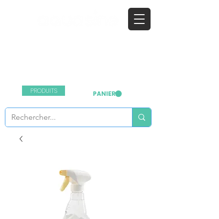
l'eau ionisée désinfectante
Nous contacter
:
+33 1 64 03 55 99
PRODUITS
PANIER