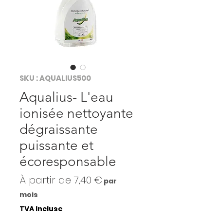
SKU : AQUALIUS500
Aqualius- L'eau
ionisée nettoyante
dégraissante
puissante et
écoresponsable
Prix
À partir de
7,40 €
par
promotionnel
mois
TVA Incluse