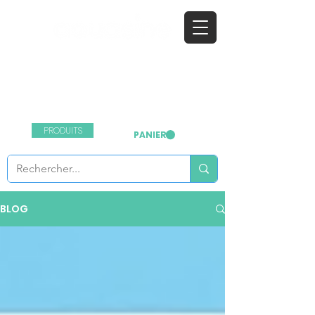
l'eau ionisée désinfectante
Nous contacter
:
+33 1 64 03 55 99
PRODUITS
PANIER
BLOG