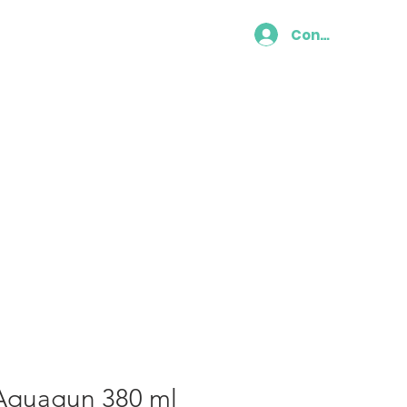
Connexion
Contáctenos:
01 76 38 06 82
 Aquagun 380 ml