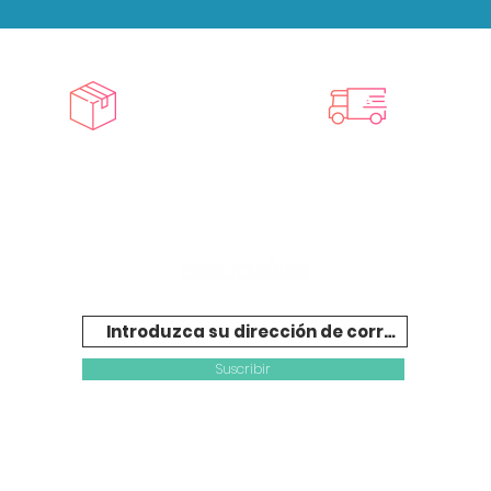
oductos exclusivos
Entrega en 2 a 4 días
ama completa para
en casa rápidamente
ofesionales y particulares
Suscribir