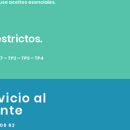
 use aceites esenciales.
trictos.
7 – TP2 – TP3 – TP4
vicio al
ente
 06 82