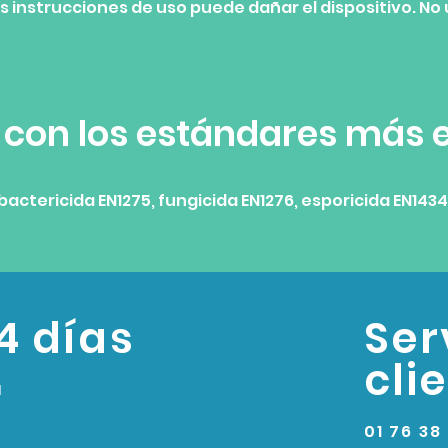
as instrucciones de uso puede dañar el dispositivo. No
con los estándares más es
bactericida EN1275, fungicida EN1276, esporicida EN1434
4 días
Ser
cli
a
01 76 38