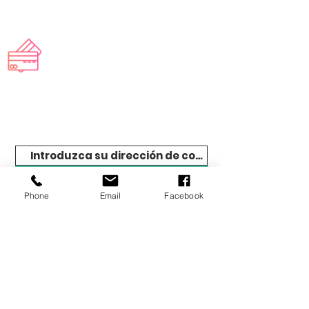
en casa rápidamente
Productos exclusivos
gama completa para profesionales y
particulares
Suscribir
Phone
Email
Facebook
TIENDA
CONTACTA
R
aquasine.fr