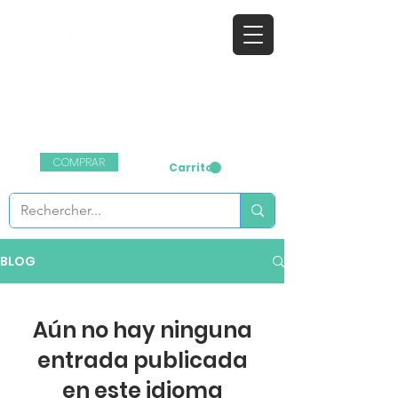
​el desinfectante natural
Contáctenos:
01 76 38 06 82
COMPRAR
Carrito
BLOG
Aún no hay ninguna
entrada publicada
en este idioma