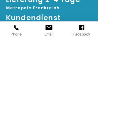
Metropole Frankreich
Kundendienst
01 76 38 06 82
Phone
Email
Facebook
Lieferung in ganz Europa
Kontaktieren Sie uns für weitere
Informationen
Exklusive Produkte
komplettes Sortiment für Profis und
Privatpersonen