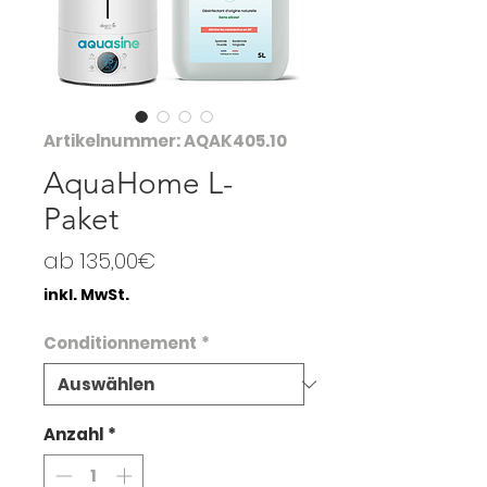
Artikelnummer: AQAK405.10
AquaHome L-
Paket
Sale-
ab
135,00€
Preis
inkl. MwSt.
Conditionnement
*
Anzahl
*