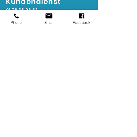
Kundendienst
01 76 38 06 82
Phone
Email
Facebook
Lieferung in ganz Europa
Kontaktieren Sie uns für weitere
Informationen
Exklusive Produkte
komplettes Sortiment für Profis und
Privatpersonen
Lieferung in 2 bis 4 Tagen
Schnell zu Hause