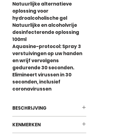
Natuurlijke alternatieve
oplossing voor
hydroalcoholische gel
Natuurlijke en alcoholvrije
desinfecterende oplossing
100ml
Aquasine-protocol: Spray 3
verstuivingen op uw handen
en wrijf vervolgens
gedurende 30 seconden.
Elimineert virussen in 30
seconden, inclusief
coronavirussen
BESCHRIJVING
AQUASINE Handen en oppervlakken is de
KENMERKEN
alcoholvrije, bacteriedodende,
schimmeldodende, sporendodende,
virusdodende en veilige desinfecterende
AQUASINE Handen en oppervlakken wordt