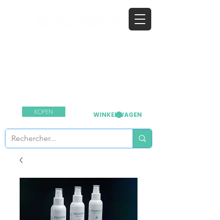
​het natuurlijke
ontsmettingsmiddel
Neem contact met ons op:
+33 1 64 03 55
99
KOPEN
WINKELWAGEN