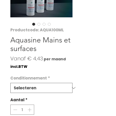
Productcode: AQUA100ML
Aquasine Mains et
surfaces
Verkoopprijs
Vanaf
€ 4,43
per maand
incl.BTW
Conditionnement
*
Aantal
*