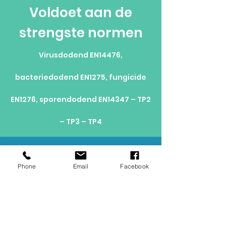
Voldoet aan de
strengste normen
Virusdodend EN14476,
bacteriedodend EN1275, fungicide
EN1276, sporendodend EN14347 – TP2
– TP3 – TP4
Levering 2-4 dagen
Europees Frankrijk
Phone
Email
Facebook
Klantenservice
01 76 38 06 82