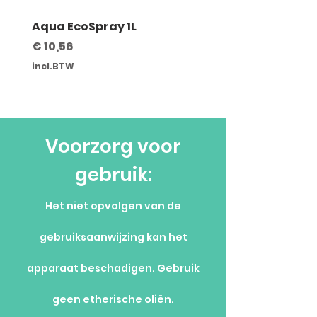
TP4
Aqua EcoSpray 1L
Aquadistrib Mural
Prijs
Prijs
€ 10,56
€ 59,00
incl.BTW
incl.BTW
Voorzorg voor
gebruik:
Het niet opvolgen van de
gebruiksaanwijzing kan het
apparaat beschadigen. Gebruik
geen etherische oliën.