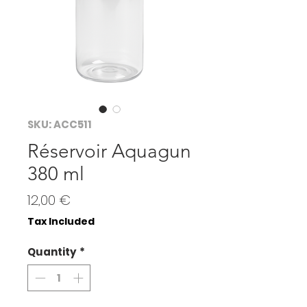
SKU: ACC511
Réservoir Aquagun
380 ml
Price
12,00 €
Tax Included
Quantity
*