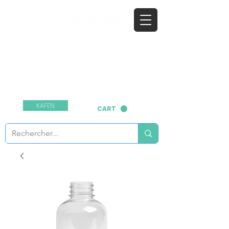
​den natierlechen
Desinfektiounsmëttel
Kontaktéiert eis:
+33 1 64 03 55 99
KAFEN
CART