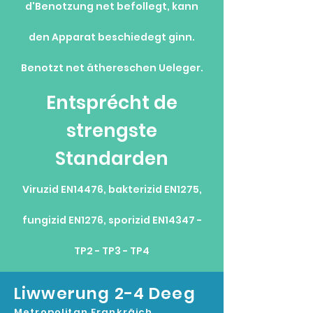
d'Benotzung net befollegt, kann
den Apparat beschiedegt ginn.
Benotzt net äthereschen Ueleger.
Entsprécht de
strengste
Standarden
Viruzid EN14476, bakterizid EN1275,
fungizid EN1276, sporizid EN14347 -
TP2 - TP3 - TP4
Liwwerung 2-4 Deeg
Metropolitan Frankräich