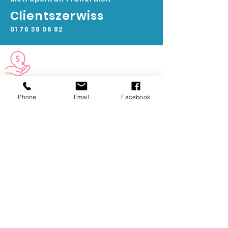
Clientszerwiss
01 76 38 06 82
Liwwerung uechter Europa
Kontaktéiert eis fir méi Informatiounen
Phone
Email
Facebook
Exklusiv Produkter
komplett Gamme fir professionell an
Eenzelpersounen
Liwwerung an 2 bis 4 Deeg